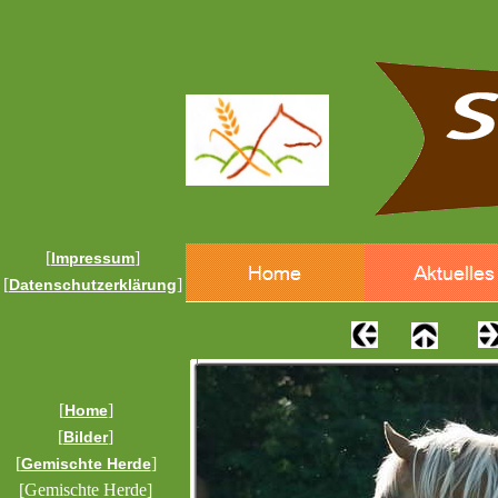
[
]
Impressum
[
]
Datenschutzerklärung
[
]
Home
[
]
Bilder
[
]
Gemischte Herde
[Gemischte Herde]